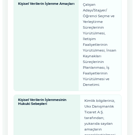
Kişisel Verilerin İşlenme Amaçları
Çalışan
Adayı/Stajyer/
Öğrenci Seçme ve
Yerleştirme
Süreçlerinin
Yürütülmesi,
İletişim
Faaliyetlerinin
Yürütülmesi, İnsan
Kaynakları
Süreçlerinin
Planlanması, İş
Faaliyetlerinin
Yürütülmesi ve
Denetimi.
Kişisel Verilerin İşlenmesinin
Kimlik bilgileriniz,
Hukuki Sebepleri
Ukx Danışmanlık
Ticaret A.Ş.
tarafından;
yukarıda sayılan
amaçların