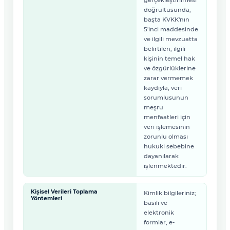
gerçekleştirilmesi
doğrultusunda,
başta KVKK'nın
5'inci maddesinde
ve ilgili mevzuatta
belirtilen; ilgili
kişinin temel hak
ve özgürlüklerine
zarar vermemek
kaydıyla, veri
sorumlusunun
meşru
menfaatleri için
veri işlemesinin
zorunlu olması
hukuki sebebine
dayanılarak
işlenmektedir.
Kişisel Verileri Toplama
Kimlik bilgileriniz;
Yöntemleri
basılı ve
elektronik
formlar, e-