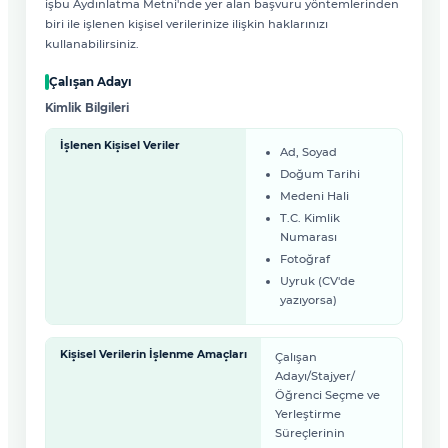
işbu Aydınlatma Metni'nde yer alan başvuru yöntemlerinden
biri ile işlenen kişisel verilerinize ilişkin haklarınızı
kullanabilirsiniz.
Çalışan Adayı
Kimlik Bilgileri
İşlenen Kişisel Veriler
Ad, Soyad
Doğum Tarihi
Medeni Hali
T.C. Kimlik
Numarası
Fotoğraf
Uyruk (CV'de
yazıyorsa)
Kişisel Verilerin İşlenme Amaçları
Çalışan
Adayı/Stajyer/
Öğrenci Seçme ve
Yerleştirme
Süreçlerinin