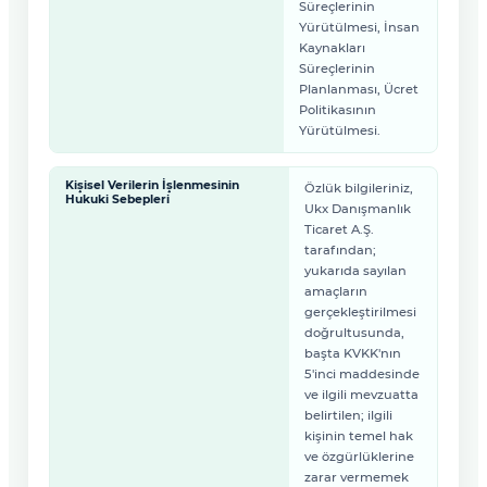
Süreçlerinin
Yürütülmesi, İnsan
Kaynakları
Süreçlerinin
Planlanması, Ücret
Politikasının
Yürütülmesi.
Kişisel Verilerin İşlenmesinin
Özlük bilgileriniz,
Hukuki Sebepleri
Ukx Danışmanlık
Ticaret A.Ş.
tarafından;
yukarıda sayılan
amaçların
gerçekleştirilmesi
doğrultusunda,
başta KVKK'nın
5'inci maddesinde
ve ilgili mevzuatta
belirtilen; ilgili
kişinin temel hak
ve özgürlüklerine
zarar vermemek