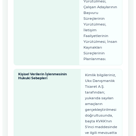
Yürütülmesi,
Çalışan Adaylarının
Başvuru
Süreçlerinin
Yürütülmesi,
İletişim
Faaliyetlerinin
Yürütülmesi, İnsan
Kaynakları
Süreçlerinin
Planlanması.
Kişisel Verilerin İşlenmesinin
Kimlik bilgileriniz,
Hukuki Sebepleri
Ukx Danışmanlık
Ticaret A.Ş.
tarafından;
yukarıda sayılan
amaçların
gerçekleştirilmesi
doğrultusunda,
başta KVKK'nın
5'inci maddesinde
ve ilgili mevzuatta