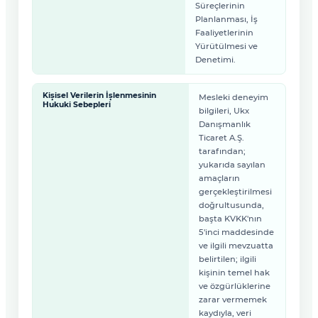
Süreçlerinin
Planlanması, İş
Faaliyetlerinin
Yürütülmesi ve
Denetimi.
Kişisel Verilerin İşlenmesinin
Mesleki deneyim
Hukuki Sebepleri
bilgileri, Ukx
Danışmanlık
Ticaret A.Ş.
tarafından;
yukarıda sayılan
amaçların
gerçekleştirilmesi
doğrultusunda,
başta KVKK'nın
5'inci maddesinde
ve ilgili mevzuatta
belirtilen; ilgili
kişinin temel hak
ve özgürlüklerine
zarar vermemek
kaydıyla, veri