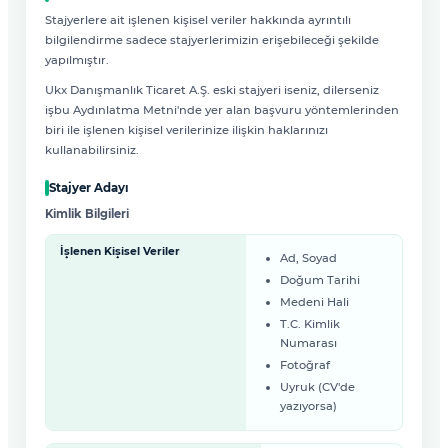
Stajyerlere ait işlenen kişisel veriler hakkında ayrıntılı
bilgilendirme sadece stajyerlerimizin erişebileceği şekilde
yapılmıştır.
Ukx Danışmanlık Ticaret A.Ş. eski stajyeri iseniz, dilerseniz
işbu Aydınlatma Metni'nde yer alan başvuru yöntemlerinden
biri ile işlenen kişisel verilerinize ilişkin haklarınızı
kullanabilirsiniz.
Stajyer Adayı
Kimlik Bilgileri
İşlenen Kişisel Veriler
Ad, Soyad
Doğum Tarihi
Medeni Hali
T.C. Kimlik
Numarası
Fotoğraf
Uyruk (CV'de
yazıyorsa)