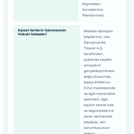
Kaynakları
Süreçlerinin
Planlanması.
Kişisel Verilerin İşlenmesinin
Mesleki deneyim
Hukuki Sebepleri
bilgileriniz, Ukx
Danışmanlık
Ticaret A.Ş.
tarafından;
yukarıda sayılan
amaçların
gerçekleştirilmesi
doğrultusunda,
başta KVKK'nın
5'inci maddesinde
ve ilgili mevzuatta
belirtilen; ilgili
kişinin temel hak
ve özgürlüklerine
zarar vermemek
kaydıyla, veri
sorumlusunun
meşru