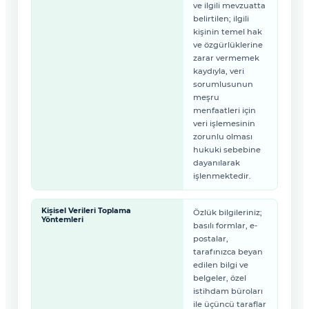
ve ilgili mevzuatta
belirtilen; ilgili
kişinin temel hak
ve özgürlüklerine
zarar vermemek
kaydıyla, veri
sorumlusunun
meşru
menfaatleri için
veri işlemesinin
zorunlu olması
hukuki sebebine
dayanılarak
işlenmektedir.
Kişisel Verileri Toplama
Özlük bilgileriniz;
Yöntemleri
basılı formlar, e-
postalar,
tarafınızca beyan
edilen bilgi ve
belgeler, özel
istihdam büroları
ile üçüncü taraflar