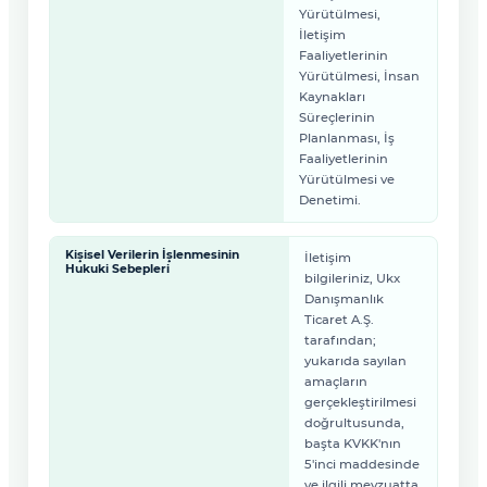
Yürütülmesi,
İletişim
Faaliyetlerinin
Yürütülmesi, İnsan
Kaynakları
Süreçlerinin
Planlanması, İş
Faaliyetlerinin
Yürütülmesi ve
Denetimi.
Kişisel Verilerin İşlenmesinin
İletişim
Hukuki Sebepleri
bilgileriniz, Ukx
Danışmanlık
Ticaret A.Ş.
tarafından;
yukarıda sayılan
amaçların
gerçekleştirilmesi
doğrultusunda,
başta KVKK'nın
5'inci maddesinde
ve ilgili mevzuatta