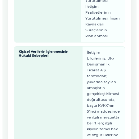
Yürütülmesi,
İletişim
Faaliyetlerinin
Yürütülmesi, İnsan
Kaynakları
Süreçlerinin
Planlanması.
Kişisel Verilerin İşlenmesinin
İletişim
Hukuki Sebepleri
bilgileriniz, Ukx
Danışmanlık
Ticaret A.Ş.
tarafından;
yukarıda sayılan
amaçların
gerçekleştirilmesi
doğrultusunda,
başta KVKK'nın
5'inci maddesinde
ve ilgili mevzuatta
belirtilen; ilgili
kişinin temel hak
ve özgürlüklerine