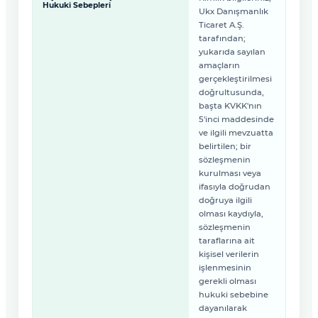
Hukuki Sebepleri
Ukx Danışmanlık
Ticaret A.Ş.
tarafından;
yukarıda sayılan
amaçların
gerçekleştirilmesi
doğrultusunda,
başta KVKK'nın
5'inci maddesinde
ve ilgili mevzuatta
belirtilen; bir
sözleşmenin
kurulması veya
ifasıyla doğrudan
doğruya ilgili
olması kaydıyla,
sözleşmenin
taraflarına ait
kişisel verilerin
işlenmesinin
gerekli olması
hukuki sebebine
dayanılarak