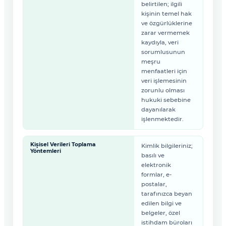
belirtilen; ilgili
kişinin temel hak
ve özgürlüklerine
zarar vermemek
kaydıyla, veri
sorumlusunun
meşru
menfaatleri için
veri işlemesinin
zorunlu olması
hukuki sebebine
dayanılarak
işlenmektedir.
Kişisel Verileri Toplama
Kimlik bilgileriniz;
Yöntemleri
basılı ve
elektronik
formlar, e-
postalar,
tarafınızca beyan
edilen bilgi ve
belgeler, özel
istihdam büroları