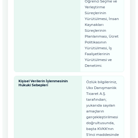
Öğrenci Seçme ve
Yerleştirme
Süreçlerinin
Yürütülmesi, İnsan
Kaynakları
Süreçlerinin
Planlanması, Ücret
Politikasının
Yürütülmesi, İş
Faaliyetlerinin
Yürütülmesi ve
Denetimi.
Kişisel Verilerin İşlenmesinin
Özlük bilgileriniz,
Hukuki Sebepleri
Ukx Danışmanlık
Ticaret A.Ş.
tarafından;
yukarıda sayılan
amaçların
gerçekleştirilmesi
doğrultusunda,
başta KVKK'nın
5'inci maddesinde