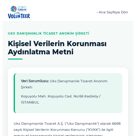
‹ Ana Sayfaya Dön
UKX DANIŞMANLIK TICARET ANONIM ŞIRKETI
Kişisel Verilerin Korunması
Aydınlatma Metni
Veri Sorumlusu:
Ukx Danışmanlık Ticaret Anonim
Şirketi
Koşuyolu Mah. Koşuyolu Cad. No:66 Kadıköy /
İSTANBUL
Ukx Danışmanlık Ticaret A.Ş. ("Ukx Danışmanlık") olarak 6698
sayılı Kişisel Verilerin Korunması Kanunu ("KVKK") ile ilgili
mevzuat kapsamında kişisel verilerinizin işlenmesi,